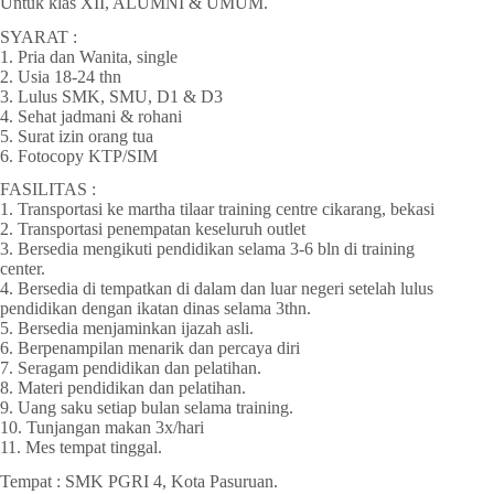
Untuk klas XII, ALUMNI & UMUM.
SYARAT :
1. Pria dan Wanita, single
2. Usia 18-24 thn
3. Lulus SMK, SMU, D1 & D3
4. Sehat jadmani & rohani
5. Surat izin orang tua
6. Fotocopy KTP/SIM
FASILITAS :
1. Transportasi ke martha tilaar training centre cikarang, bekasi
2. Transportasi penempatan keseluruh outlet
3. Bersedia mengikuti pendidikan selama 3-6 bln di training
center.
4. Bersedia di tempatkan di dalam dan luar negeri setelah lulus
pendidikan dengan ikatan dinas selama 3thn.
5. Bersedia menjaminkan ijazah asli.
6. Berpenampilan menarik dan percaya diri
7. Seragam pendidikan dan pelatihan.
8. Materi pendidikan dan pelatihan.
9. Uang saku setiap bulan selama training.
10. Tunjangan makan 3x/hari
11. Mes tempat tinggal.
Tempat : SMK PGRI 4, Kota Pasuruan.