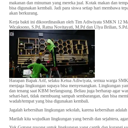
makanan dan minuman yang mereka jual. Kotak makan dan temp
bisa digunakan kembali. Jadi para siswa setiap hari membawa te
akan berkurang.
Kerja bakti ini dikoordinasikan oleh Tim Adiwiyata SMKN 12 Mala
Wicaksono, S.Pd, Ratna Novitayati, M.Pd dan Ulya Brilian, S.Pd
Harapan Bapak Arif, selaku Ketua Adiwiyata, semua warga SMKN 
menjaga lingkungan supaya bisa menyenangkan. Lingkungan yang
dan tenang saat KBM berlangsung. Beliau juga berharap agar wa
sehari-hari, tidak membuang sampah sembarangan, dan bisa mem
wadah/tempat yang bisa digunakan kembali.
Jagalah kebersihan lingkungan sekolah, karena kebersihan adalah
Marilah kita wujudkan lingkungan yang bersih dan sejahtera, agar
Yuk Gotong royong untuk lingkungan yang cantik dan kurangi sa