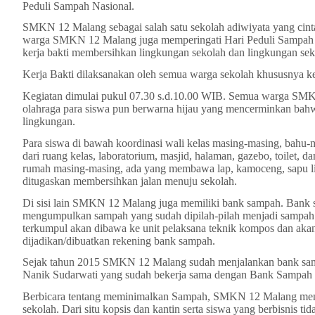
Peduli Sampah Nasional.
SMKN 12 Malang sebagai salah satu sekolah adiwiyata yang cinta
warga SMKN 12 Malang juga memperingati Hari Peduli Sampah Na
kerja bakti membersihkan lingkungan sekolah dan lingkungan seki
Kerja Bakti dilaksanakan oleh semua warga sekolah khususnya k
Kegiatan dimulai pukul 07.30 s.d.10.00 WIB. Semua warga SMK
olahraga para siswa pun berwarna hijau yang mencerminkan ba
lingkungan.
Para siswa di bawah koordinasi wali kelas masing-masing, bah
dari ruang kelas, laboratorium, masjid, halaman, gazebo, toilet, 
rumah masing-masing, ada yang membawa lap, kamoceng, sapu lidi
ditugaskan membersihkan jalan menuju sekolah.
Di sisi lain SMKN 12 Malang juga memiliki bank sampah. Bank 
mengumpulkan sampah yang sudah dipilah-pilah menjadi sampah 
terkumpul akan dibawa ke unit pelaksana teknik kompos dan akan d
dijadikan/dibuatkan rekening bank sampah.
Sejak tahun 2015 SMKN 12 Malang sudah menjalankan bank sampa
Nanik Sudarwati yang sudah bekerja sama dengan Bank Sampah
Berbicara tentang meminimalkan Sampah, SMKN 12 Malang men
sekolah. Dari situ kopsis dan kantin serta siswa yang berbisnis 