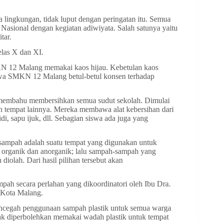
 lingkungan, tidak luput dengan peringatan itu. Semua
sional dengan kegiatan adiwiyata. Salah satunya yaitu
tar.
elas X dan XI.
N 12 Malang memakai kaos hijau. Kebetulan kaos
hwa SMKN 12 Malang betul-betul konsen terhadap
u-membahu membersihkan semua sudut sekolah. Dimulai
dan tempat lainnya. Mereka membawa alat kebersihan dari
, sapu ijuk, dll. Sebagian siswa ada juga yang
sampah adalah suatu tempat yang digunakan untuk
organik dan anorganik; lalu sampah-sampah yang
iolah. Dari hasil pilihan tersebut akan
h secara perlahan yang dikoordinatori oleh Ibu Dra.
 Kota Malang.
cegah penggunaan sampah plastik untuk semua warga
tidak diperbolehkan memakai wadah plastik untuk tempat