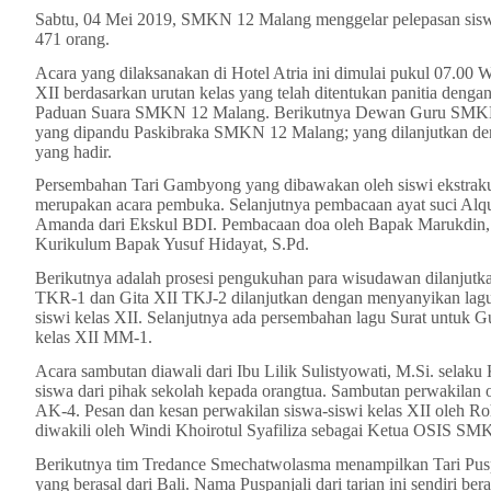
Sabtu, 04 Mei 2019, SMKN 12 Malang menggelar pelepasan siswa
471 orang.
Acara yang dilaksanakan di Hotel Atria ini dimulai pukul 07.00 
XII berdasarkan urutan kelas yang telah ditentukan panitia deng
Paduan Suara SMKN 12 Malang. Berikutnya Dewan Guru SMKN 
yang dipandu Paskibraka SMKN 12 Malang; yang dilanjutkan den
yang hadir.
Persembahan Tari Gambyong yang dibawakan oleh siswi ekstrakur
merupakan acara pembuka. Selanjutnya pembacaan ayat suci Alqur
Amanda dari Ekskul BDI. Pembacaan doa oleh Bapak Marukdin, 
Kurikulum Bapak Yusuf Hidayat, S.Pd.
Berikutnya adalah prosesi pengukuhan para wisudawan dilanjutk
TKR-1 dan Gita XII TKJ-2 dilanjutkan dengan menyanyikan lagu
siswi kelas XII. Selanjutnya ada persembahan lagu Surat untuk G
kelas XII MM-1.
Acara sambutan diawali dari Ibu Lilik Sulistyowati, M.Si. sela
siswa dari pihak sekolah kepada orangtua. Sambutan perwakilan o
AK-4. Pesan dan kesan perwakilan siswa-siswi kelas XII oleh R
diwakili oleh Windi Khoirotul Syafiliza sebagai Ketua OSIS S
Berikutnya tim Tredance Smechatwolasma menampilkan Tari Puspanja
yang berasal dari Bali. Nama Puspanjali dari tarian ini sendiri bera