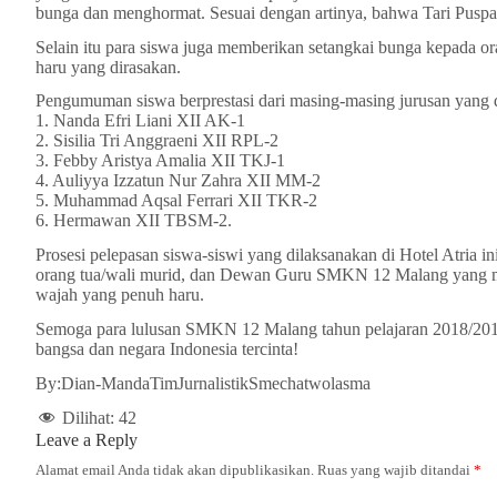
bunga dan menghormat. Sesuai dengan artinya, bahwa Tari Puspan
Selain itu para siswa juga memberikan setangkai bunga kepada or
haru yang dirasakan.
Pengumuman siswa berprestasi dari masing-masing jurusan yang d
1. Nanda Efri Liani XII AK-1
2. Sisilia Tri Anggraeni XII RPL-2
3. Febby Aristya Amalia XII TKJ-1
4. Auliyya Izzatun Nur Zahra XII MM-2
5. Muhammad Aqsal Ferrari XII TKR-2
6. Hermawan XII TBSM-2.
Prosesi pelepasan siswa-siswi yang dilaksanakan di Hotel Atria in
orang tua/wali murid, dan Dewan Guru SMKN 12 Malang yang me
wajah yang penuh haru.
Semoga para lulusan SMKN 12 Malang tahun pelajaran 2018/2019
bangsa dan negara Indonesia tercinta!
By:Dian-MandaTimJurnalistikSmechatwolasma
Dilihat:
42
Leave a Reply
Alamat email Anda tidak akan dipublikasikan.
Ruas yang wajib ditandai
*