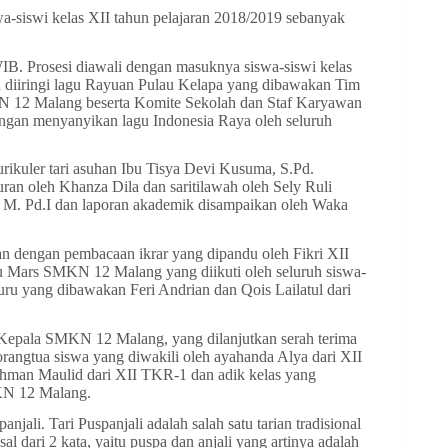
-siswi kelas XII tahun pelajaran 2018/2019 sebanyak
WIB. Prosesi diawali dengan masuknya siswa-siswi kelas
an diiringi lagu Rayuan Pulau Kelapa yang dibawakan Tim
12 Malang beserta Komite Sekolah dan Staf Karyawan
gan menyanyikan lagu Indonesia Raya oleh seluruh
ikuler tari asuhan Ibu Tisya Devi Kusuma, S.Pd.
an oleh Khanza Dila dan saritilawah oleh Sely Ruli
M. Pd.I dan laporan akademik disampaikan oleh Waka
an dengan pembacaan ikrar yang dipandu oleh Fikri XII
 Mars SMKN 12 Malang yang diikuti oleh seluruh siswa-
uru yang dibawakan Feri Andrian dan Qois Lailatul dari
ku Kepala SMKN 12 Malang, yang dilanjutkan serah terima
rangtua siswa yang diwakili oleh ayahanda Alya dari XII
ohman Maulid dari XII TKR-1 dan adik kelas yang
MKN 12 Malang.
li. Tari Puspanjali adalah salah satu tarian tradisional
sal dari 2 kata, yaitu puspa dan anjali yang artinya adalah