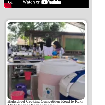
Highschool Cooking Competition Road to Koki