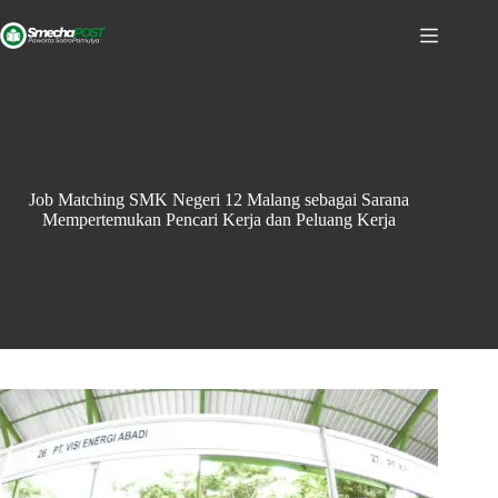
Job Matching SMK Negeri 12 Malang sebagai Sarana
Mempertemukan Pencari Kerja dan Peluang Kerja