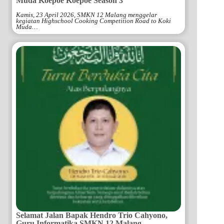
Muda Koepoe Koepoe Season 3
Kamis, 23 April 2026, SMKN 12 Malang menggelar
kegiatan Highschool Cooking Competition Road to Koki
Muda…
Selamat Jalan Bapak Hendro Trio Cahyono,
Guru Informatika SMKN 12 Malang