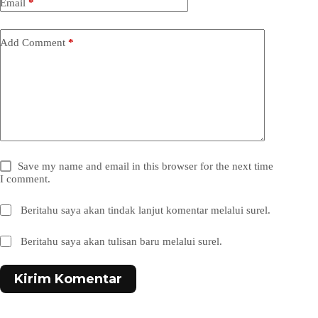
Email
*
Add Comment
*
Save my name and email in this browser for the next time
I comment.
Beritahu saya akan tindak lanjut komentar melalui surel.
Beritahu saya akan tulisan baru melalui surel.
Kirim Komentar