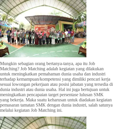
Mungkin sebagian orang bertanya-tanya, apa itu Job
Matching? Job Matching adalah kegiatan yang dilakukan
untuk meningkatkan pemahaman dunia usaha dan industri
terhadap kemampuan/kompetensi yang dimiliki pencari kerja
sesuai lowongan pekerjaan atau posisi jabatan yang tersedia di
dunia industri atau dunia usaha. Hal ini juga bertujuan untuk
meningkatkan pencapaian target persentase lulusan SMK
yang bekerja. Maka suatu keharusan untuk diadakan kegiatan
pemasaran tamatan SMK dengan dunia industri, salah satunya
melalui kegiatan Job Matching ini.