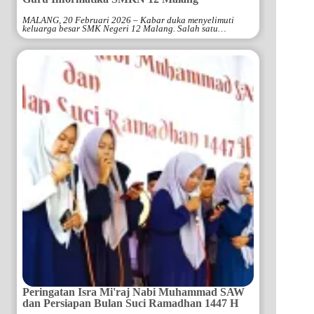
MALANG, 20 Februari 2026 – Kabar duka menyelimuti
keluarga besar SMK Negeri 12 Malang. Salah satu…
Peringatan Isra Mi'raj Nabi Muhammad SAW
dan Persiapan Bulan Suci Ramadhan 1447 H