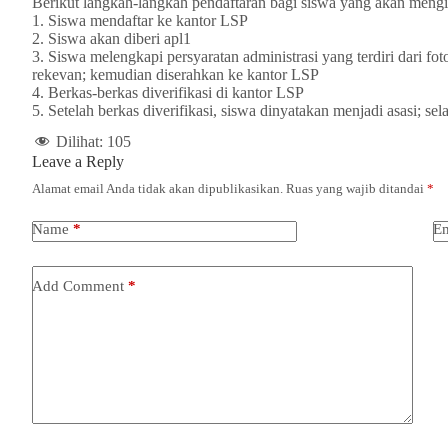
Berikut langkah-langkah pendaftaran bagi siswa yang akan mengiku
1. Siswa mendaftar ke kantor LSP
2. Siswa akan diberi apl1
3. Siswa melengkapi persyaratan administrasi yang terdiri dari fotok
rekevan; kemudian diserahkan ke kantor LSP
4. Berkas-berkas diverifikasi di kantor LSP
5. Setelah berkas diverifikasi, siswa dinyatakan menjadi asasi; se
Dilihat:
105
Leave a Reply
Alamat email Anda tidak akan dipublikasikan.
Ruas yang wajib ditandai
*
Name
*
Em
Add Comment
*