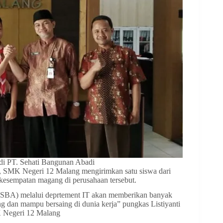
di PT. Sehati Bangunan Abadi
, SMK Negeri 12 Malang mengirimkan satu siswa dari
kesempatan magang di perusahaan tersebut.
(SBA) melalui deprtement IT akan memberikan banyak
g dan mampu bersaing di dunia kerja” pungkas Listiyanti
 Negeri 12 Malang