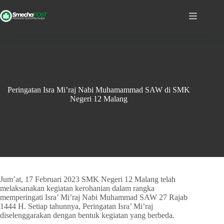
Peringatan Isra Mi’raj Nabi Muhamammad SAW di SMK
Negeri 12 Malang
Jum’at, 17 Februari 2023 SMK Negeri 12 Malang telah
melaksanakan kegiatan kerohanian dalam rangka
memperingati Isra’ Mi’raj Nabi Muhammad SAW 27 Rajab
1444 H. Setiap tahunnya, Peringatan Isra’ Mi’raj
diselenggarakan dengan bentuk kegiatan yang berbeda.