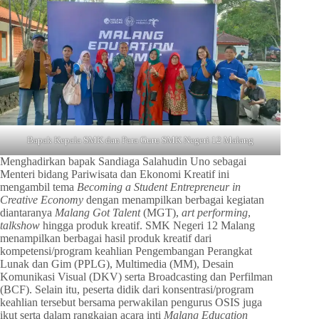
Bapak Kepala SMK dan Para Guru SMK Negeri 12 Malang
Menghadirkan bapak Sandiaga Salahudin Uno sebagai
Menteri bidang Pariwisata dan Ekonomi Kreatif ini
mengambil tema
Becoming a Student Entrepreneur in
Creative Economy
dengan menampilkan berbagai kegiatan
diantaranya
Malang
Got Talent
(MGT),
art performing
,
talkshow
hingga produk kreatif. SMK Negeri 12 Malang
menampilkan berbagai hasil produk kreatif dari
kompetensi/program keahlian Pengembangan Perangkat
Lunak dan Gim (PPLG), Multimedia (MM), Desain
Komunikasi Visual (DKV) serta Broadcasting dan Perfilman
(BCF). Selain itu, peserta didik dari konsentrasi/program
keahlian tersebut bersama perwakilan pengurus OSIS juga
ikut serta dalam rangkaian acara inti
Malang Education