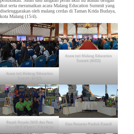
pendidikan. Salah satu langkah peran aktif itu adalah dengan
ikut serta meramaikan acara Malang Education Summit yang
diselenggarakan oleh malang cerdas di Taman Krida Budaya,
kota Malang (15/4).
Acara inti Malang Education
Summit (MES)
Acara inti Malang Education
Summit (MES)
Bapak Kepala SMK dan Para
Stan Pameran Produk Kreatif
Guru SMK Negeri 12 Malang