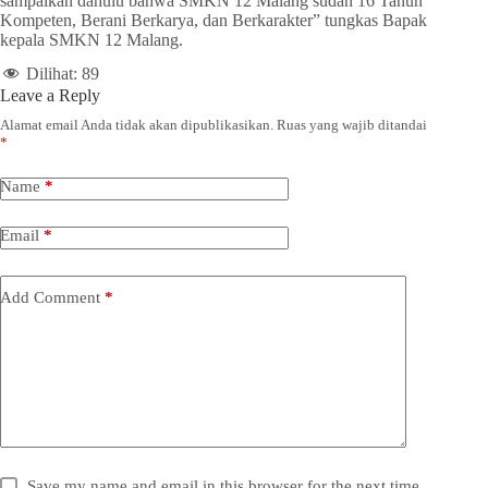
sampaikan dahulu bahwa SMKN 12 Malang sudah 16 Tahun
Kompeten, Berani Berkarya, dan Berkarakter” tungkas Bapak
kepala SMKN 12 Malang.
Dilihat:
89
Leave a Reply
Alamat email Anda tidak akan dipublikasikan.
Ruas yang wajib ditandai
*
Name
*
Email
*
Add Comment
*
Save my name and email in this browser for the next time