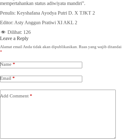
mempertahankan status adiwiyata mandiri”.
Penulis: Keyshafana Ayodya Putri D. X TJKT 2
Editor: Asty Anggun Pratiwi XI AKL 2
Dilihat:
126
Leave a Reply
Alamat email Anda tidak akan dipublikasikan.
Ruas yang wajib ditandai
*
Name
*
Email
*
Add Comment
*