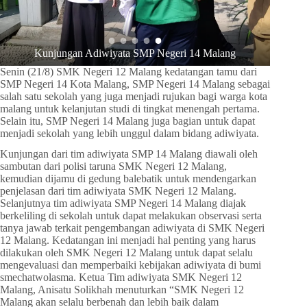
Kunjungan Adiwiyata SMP Negeri 14 Malang
Ku
Senin (21/8) SMK Negeri 12 Malang kedatangan tamu dari
SMP Negeri 14 Kota Malang, SMP Negeri 14 Malang sebagai
salah satu sekolah yang juga menjadi rujukan bagi warga kota
malang untuk kelanjutan studi di tingkat menengah pertama.
Selain itu, SMP Negeri 14 Malang juga bagian untuk dapat
menjadi sekolah yang lebih unggul dalam bidang adiwiyata.
Kunjungan dari tim adiwiyata SMP 14 Malang diawali oleh
sambutan dari polisi taruna SMK Negeri 12 Malang,
kemudian dijamu di gedung balebatik untuk mendengarkan
penjelasan dari tim adiwiyata SMK Negeri 12 Malang.
Selanjutnya tim adiwiyata SMP Negeri 14 Malang diajak
berkeliling di sekolah untuk dapat melakukan observasi serta
tanya jawab terkait pengembangan adiwiyata di SMK Negeri
12 Malang. Kedatangan ini menjadi hal penting yang harus
dilakukan oleh SMK Negeri 12 Malang untuk dapat selalu
mengevaluasi dan memperbaiki kebijakan adiwiyata di bumi
smechatwolasma. Ketua Tim adiwiyata SMK Negeri 12
Malang, Anisatu Solikhah menuturkan “SMK Negeri 12
Malang akan selalu berbenah dan lebih baik dalam