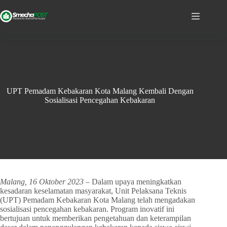
UPT Pemadam Kebakaran Kota Malang Kembali Dengan
Sosialisasi Pencegahan Kebakaran
Malang, 16 Oktober 2023
– Dalam upaya meningkatkan
kesadaran keselamatan masyarakat, Unit Pelaksana Teknis
(UPT) Pemadam Kebakaran Kota Malang telah mengadakan
sosialisasi pencegahan kebakaran. Program inovatif ini
bertujuan untuk memberikan pengetahuan dan keterampilan