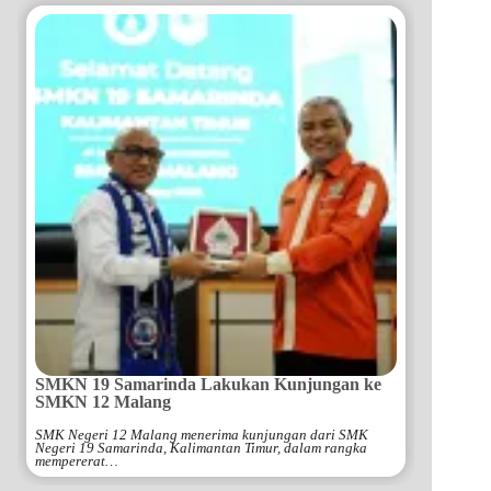
SMKN 19 Samarinda Lakukan Kunjungan ke
SMKN 12 Malang
SMK Negeri 12 Malang menerima kunjungan dari SMK
Negeri 19 Samarinda, Kalimantan Timur, dalam rangka
mempererat…