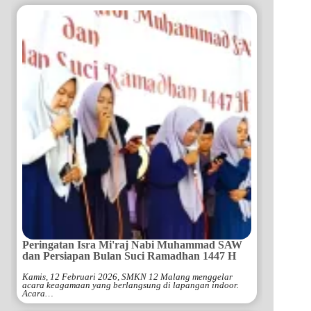
Peringatan Isra Mi'raj Nabi Muhammad SAW
dan Persiapan Bulan Suci Ramadhan 1447 H
Kamis, 12 Februari 2026, SMKN 12 Malang menggelar
acara keagamaan yang berlangsung di lapangan indoor.
Acara…