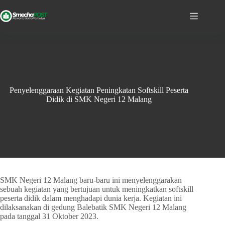
Penyelenggaraan Kegiatan Peningkatan Softskill Peserta
Didik di SMK Negeri 12 Malang
SMK Negeri 12 Malang baru-baru ini menyelenggarakan
sebuah kegiatan yang bertujuan untuk meningkatkan softskill
peserta didik dalam menghadapi dunia kerja. Kegiatan ini
dilaksanakan di gedung Balebatik SMK Negeri 12 Malang
pada tanggal 31 Oktober 2023.