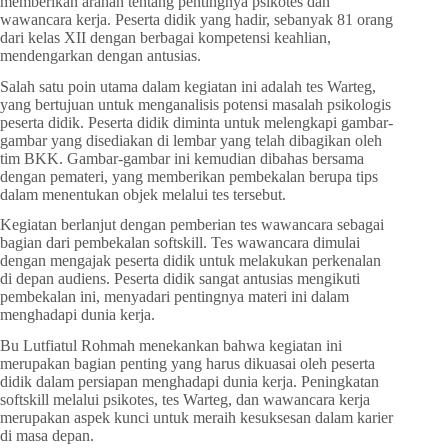
memberikan arahan tentang pentingnya psikotes dan
wawancara kerja. Peserta didik yang hadir, sebanyak 81 orang
dari kelas XII dengan berbagai kompetensi keahlian,
mendengarkan dengan antusias.
Salah satu poin utama dalam kegiatan ini adalah tes Warteg,
yang bertujuan untuk menganalisis potensi masalah psikologis
peserta didik. Peserta didik diminta untuk melengkapi gambar-
gambar yang disediakan di lembar yang telah dibagikan oleh
tim BKK. Gambar-gambar ini kemudian dibahas bersama
dengan pemateri, yang memberikan pembekalan berupa tips
dalam menentukan objek melalui tes tersebut.
Kegiatan berlanjut dengan pemberian tes wawancara sebagai
bagian dari pembekalan softskill. Tes wawancara dimulai
dengan mengajak peserta didik untuk melakukan perkenalan
di depan audiens. Peserta didik sangat antusias mengikuti
pembekalan ini, menyadari pentingnya materi ini dalam
menghadapi dunia kerja.
Bu Lutfiatul Rohmah menekankan bahwa kegiatan ini
merupakan bagian penting yang harus dikuasai oleh peserta
didik dalam persiapan menghadapi dunia kerja. Peningkatan
softskill melalui psikotes, tes Warteg, dan wawancara kerja
merupakan aspek kunci untuk meraih kesuksesan dalam karier
di masa depan.