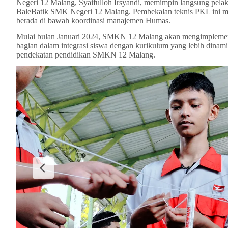
Negeri 12 Malang, Syaifulloh Irsyandi, memimpin langsung pela
BaleBatik SMK Negeri 12 Malang. Pembekalan teknis PKL ini m
berada di bawah koordinasi manajemen Humas.
Mulai bulan Januari 2024, SMKN 12 Malang akan mengimpleme
bagian dalam integrasi siswa dengan kurikulum yang lebih dinami
pendekatan pendidikan SMKN 12 Malang.