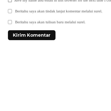
Save my name and email in this browser for the next time I c
Beritahu saya akan tindak lanjut komentar melalui surel.
Beritahu saya akan tulisan baru melalui surel.
Kirim Komentar