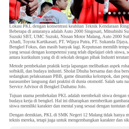
Lokasi PKL dengan konsentrasi keahlian Teknik Kendaraan Ringan 
Beberapa di antaranya adalah Auto 2000 Singosari, Mitsubishi Su
Suzuki SBT, UMC Suzuki, Nissan Motor Malang, Auto 2000 Sutoyo
Abadi, Toyota Kartikasari, PT. Wijaya Putra, PT. Sukanda Djay
Bengkel Fokus, dan masih banyak lagi. Keputusan memilih tempat-t
yang sesuai dengan kompetensi yang telah dipelajari oleh siswa, 
antara kurikulum yang di di sekolah dengan pihak Industri teruta
Metode pembekalan praktik kerja lapangan melibatkan aspek roh
softskill, dan budaya industri. Sholat Dhuha bersama dan doa be
sedangkan pelaksanaan PBB, game dinamika kelompok, dan pengena
narasumber langsung dari praktisi di dunia otomotif. Salah satu
Service Advisor di Bengkel Daihatsu Jolo.
Tujuan utama pembekalan PKL adalah membekali siswa dengan sof
budaya kerja di bengkel. Hal ini diharapkan memberikan gambaran 
siswa memiliki karakter dan mental yang sesuai dengan tuntutan d
Dengan demikian, PKL di SMK Negeri 12 Malang tidak hanya me
teknis mereka, tetapi juga untuk mengembangkan karakter dan sik