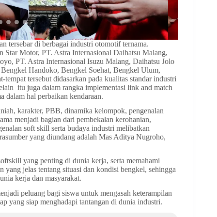
tersebar di berbagai industri otomotif ternama.
n Star Motor, PT. Astra Internasional Daihatsu Malang,
, PT. Astra Internasional Isuzu Malang, Daihatsu Jolo
a, Bengkel Handoko, Bengkel Soehat, Bengkel Ulum,
empat tersebut didasarkan pada kualitas standar industri
selain itu juga dalam rangka implementasi link and match
ma dalam hal perbaikan kendaraan.
aniah, karakter, PBB, dinamika kelompok, pengenalan
rsama menjadi bagian dari pembekalan kerohanian,
lan soft skill serta budaya industri melibatkan
 narasumber yang diundang adalah Mas Aditya Nugroho,
tskill yang penting di dunia kerja, serta memahami
yang jelas tentang situasi dan kondisi bengkel, sehingga
unia kerja dan masyarakat.
njadi peluang bagi siswa untuk mengasah keterampilan
ap yang siap menghadapi tantangan di dunia industri.