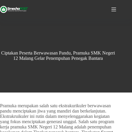
Ciptakan Peserta Berwawasan Pandu, Pramuka SMK Negeri
12 Malang Gelar Penempuhan Penegak Bantara
Pramuka merupakan salah satu ekstrakurikuler berwawasan
pandu menciptakan jiwa yang mandiri dan berkelanjutan.
Ekstrakruikuler ini rutin dalam menyelenggarakan kegiatan
yang fokus menciptakan generasi unggul. Salah satu program
kerja pramuka SMK Negeri 12 Malang adalah penempuhan