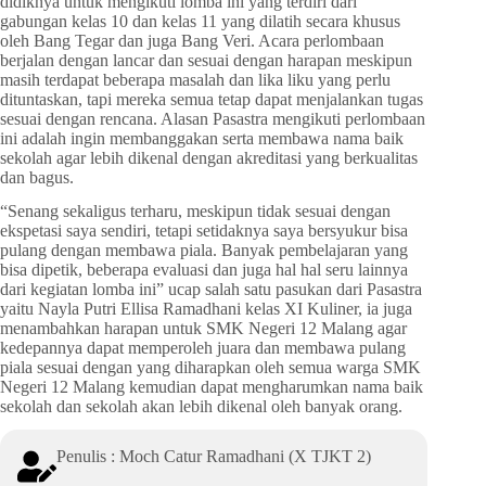
didiknya untuk mengikuti lomba ini yang terdiri dari
gabungan kelas 10 dan kelas 11 yang dilatih secara khusus
oleh Bang Tegar dan juga Bang Veri. Acara perlombaan
berjalan dengan lancar dan sesuai dengan harapan meskipun
masih terdapat beberapa masalah dan lika liku yang perlu
dituntaskan, tapi mereka semua tetap dapat menjalankan tugas
sesuai dengan rencana. Alasan Pasastra mengikuti perlombaan
ini adalah ingin membanggakan serta membawa nama baik
sekolah agar lebih dikenal dengan akreditasi yang berkualitas
dan bagus.
“Senang sekaligus terharu, meskipun tidak sesuai dengan
ekspetasi saya sendiri, tetapi setidaknya saya bersyukur bisa
pulang dengan membawa piala. Banyak pembelajaran yang
bisa dipetik, beberapa evaluasi dan juga hal hal seru lainnya
dari kegiatan lomba ini” ucap salah satu pasukan dari Pasastra
yaitu Nayla Putri Ellisa Ramadhani kelas XI Kuliner, ia juga
menambahkan harapan untuk SMK Negeri 12 Malang agar
kedepannya dapat memperoleh juara dan membawa pulang
piala sesuai dengan yang diharapkan oleh semua warga SMK
Negeri 12 Malang kemudian dapat mengharumkan nama baik
sekolah dan sekolah akan lebih dikenal oleh banyak orang.
Penulis : Moch Catur Ramadhani (X TJKT 2)