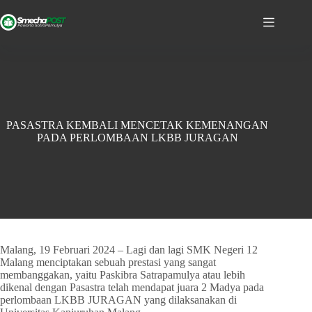
PASASTRA KEMBALI MENCETAK KEMENANGAN
PADA PERLOMBAAN LKBB JURAGAN
Malang, 19 Februari 2024 – Lagi dan lagi SMK Negeri 12
Malang menciptakan sebuah prestasi yang sangat
membanggakan, yaitu Paskibra Satrapamulya atau lebih
dikenal dengan Pasastra telah mendapat juara 2 Madya pada
perlombaan LKBB JURAGAN yang dilaksanakan di