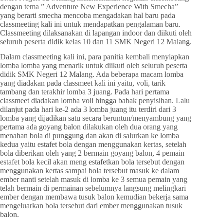
dengan tema ” Adventure New Experience With Smecha”
yang berarti smecha mencoba mengadakan hal baru pada
classmeeting kali ini untuk mendapatkan pengalaman baru.
Classmeeting dilaksanakan di lapangan indoor dan diikuti oleh
seluruh peserta didik kelas 10 dan 11 SMK Negeri 12 Malang.
Dalam classmeeting kali ini, para panitia kembali menyiapkan
lomba lomba yang menarik untuk diikuti oleh seluruh peserta
didik SMK Negeri 12 Malang. Ada beberapa macam lomba
yang diadakan pada classmeet kali ini yaitu, voli, tarik
tambang dan terakhir lomba 3 juang. Pada hari pertama
classmeet diadakan lomba voli hingga babak penyisihan. Lalu
dilanjut pada hari ke-2 ada 3 lomba juang itu terdiri dari 3
lomba yang dijadikan satu secara beruntun/menyambung yang
pertama ada goyang balon dilakukan oleh dua orang yang
menahan bola di punggung dan akan di salurkan ke lomba
kedua yaitu estafet bola dengan menggunakan kertas, setelah
bola diberikan oleh yang 2 bermain goyang balon, 4 pemain
estafet bola kecil akan meng estafetkan bola tersebut dengan
menggunakan kertas sampai bola tersebut masuk ke dalam
ember nanti setelah masuk di lomba ke 3 semua pemain yang
telah bermain di permainan sebelumnya langsung melingkari
ember dengan membawa tusuk balon kemudian bekerja sama
mengeluarkan bola tersebut dari ember menggunakan tusuk
balon.