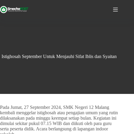
Istighosah September Untuk Menjauhi Sifat Iblis dan Syaitan
Pada Jumat, 27 September 2024, SMK Negeri 12 Malang
kembali menggelar istighosah atau pengajian umum yang rutin
dilaksanakan pada minggu keempat setiap bulan. Kegiatan ini
dimulai sekitar pukul 07.15 WIB dan diikuti oleh para guru
serta peserta didik. Acara berlangsung di lapangan indoor