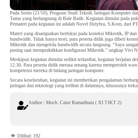
Pada Senin (21/10), Program Studi Teknik Jaringan Komputer d
Tamu yang berlangsung di Bale Batik. Kegiatan dimulai pada pukul
Pemateri pada kegiatan ini adalah Novel Helybra, S.Kom, dari PT
Materi yang disampaikan berfokus pada koneksi Mikrotik, IP dan D
bandwidth. Tidak hanya teori, para peserta didik juga diberi ke
Mikrotik dan mengelola bandwidth secara langsung. “Saya sangat 
pusing saat mempraktikkan konfigurasi Mikrotik.” ungkap Vivi
Meskipun kegiatan dimulai sedikit terlambat, kegiatan berjalan d
12.30. Para peserta didik merasa senang karena memperoleh wa
kompetensi mereka di bidang jaringan komputer.
Secara keseluruhan, kegiatan ini memberikan pengalaman berhar
jaringan dan teknologi yang terlibat di dalamnya, khususnya ter
Author : Moch. Catur Ramadhani ( XI TJKT 2)
Dilihat:
192