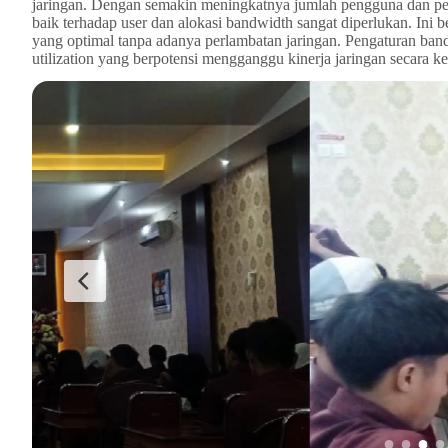
jaringan. Dengan semakin meningkatnya jumlah pengguna dan per
baik terhadap user dan alokasi bandwidth sangat diperlukan. Ini 
yang optimal tanpa adanya perlambatan jaringan. Pengaturan band
utilization yang berpotensi mengganggu kinerja jaringan secara k