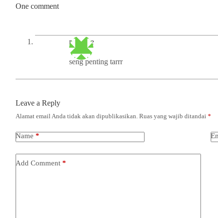
One comment
moekrie
seng penting tarrr
Leave a Reply
Alamat email Anda tidak akan dipublikasikan.
Ruas yang wajib ditandai
*
Name
*
Em
Add Comment
*