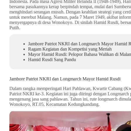
Indonesia. Pada masa Agresi Militer Belanda II (1948-1949), Ha
bersama pasukannya kerap berpindah tempat, mulai dari Sumbers
menghindari serangan musuh. Dengan keahlian strategi yang cerd
untuk merebut Malang. Namun, pada 7 Maret 1949, akibat informa
menyergapnya di desa Wonokoyo. Di sinilah Hamid Rusdi, bersam
Putih.
Jambore Patriot NKRI dan Longmarch Mayor Hamid R
Ragam Kegiatan dan Kompetisi yang Meriah
Mayor Hamid Rusdi: Pelopor Bahasa Walikan di Mala
Hamid Rusdi Sang Pandu
Jambore Patriot NKRI dan Longmarch Mayor Hamid Rusdi
Dalam rangka memperingati Hari Pahlawan, Kwartir Cabang (Kw
Patriot NKRI ke-3. Kegiatan ini juga diiringi dengan Longmarc
mengenang jasa sang pahlawan. Tahun ini, rute longmarch dimula
Wonokoyo, RT.05, Kecamatan Kedungkandang.