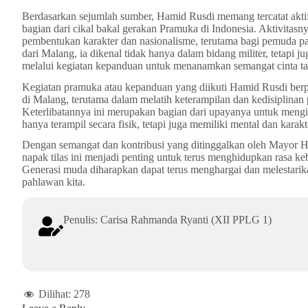
Berdasarkan sejumlah sumber, Hamid Rusdi memang tercatat akti
bagian dari cikal bakal gerakan Pramuka di Indonesia. Aktivitas
pembentukan karakter dan nasionalisme, terutama bagi pemuda p
dari Malang, ia dikenal tidak hanya dalam bidang militer, tetap
melalui kegiatan kepanduan untuk menanamkan semangat cinta ta
Kegiatan pramuka atau kepanduan yang diikuti Hamid Rusdi ber
di Malang, terutama dalam melatih keterampilan dan kedisiplina
Keterlibatannya ini merupakan bagian dari upayanya untuk mengi
hanya terampil secara fisik, tetapi juga memiliki mental dan karak
Dengan semangat dan kontribusi yang ditinggalkan oleh Mayor H
napak tilas ini menjadi penting untuk terus menghidupkan rasa k
Generasi muda diharapkan dapat terus menghargai dan melestarika
pahlawan kita.
Penulis: Carisa Rahmanda Ryanti (XII PPLG 1)
Dilihat:
278