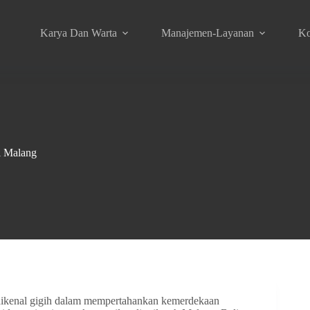
Karya Dan Warta
Manajemen-Layanan
Ko
i Malang
dikenal gigih dalam mempertahankan kemerdekaan