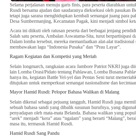
Selama perjalanan menuju garis finis, para peserta diarahkan unt
Rusdi bersama ajudan dan saudaranya dieksekusi oleh pasukan Bel
tetapi juga sarana menghidupkan kembali semangat juang para pa
Desa Sumbermanjing, Kecamatan Pagak, kini menjadi simbol ke
Acara ini diikuti oleh ratusan peserta dari berbagai jenjang pen
Salah satu peserta, Ambalan Aswatama-Sita, turut berpartisipasi
Dalam lomba tersebut, mereka memanfaatkan alat-alat tradisional
membawakan lagu “Indonesia Pusaka” dan “Prau Layar”.
Ragam Kegiatan dan Kompetisi yang Meriah
Selain longmarch, rangkaian acara Jambore Patriot NKRI juga diis
lain Lomba Orasi/Pidato tentang Pahlawan, Lomba Busana Pahlawa
hanya itu, kegiatan Battle Yel-yel dan Pentas Seni turut memeriah
ditujukan untuk memperkuat semangat nasionalisme dan kecintaan
Mayor Hamid Rusdi: Pelopor Bahasa Walikan di Malang
Selain dikenal sebagai pejuang tangguh, Hamid Rusdi juga memil
sebuah bahasa sandi yang dibalik susunan hurufnya, yang digun
penyadapan oleh mata-mata Belanda. Bahasa walikan yang populer
“arek” menjadi “kera” atau “ngalam” yang berarti “Malang”, beraka
masa itu, termasuk Hamid Rusdi.
Hamid Rusdi Sang Pandu