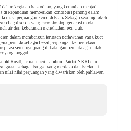
f dalam kegiatan kepanduan, yang kemudian menjadi
nya di kepanduan memberikan kontribusi penting dalam
ada masa perjuangan kemerdekaan. Sebagai seorang tokoh
i juga sebagai sosok yang membimbing generasi muda
nah air dan keberanian menghadapi penjajah.
peran dalam membangun jaringan perlawanan yang kuat
n para pemuda sebagai bekal perjuangan kemerdekaan.
nspirasi semangat juang di kalangan pemuda agar tidak
ter yang tangguh.
amid Rusdi, acara seperti Jambore Patriot NKRI dan
ebanggaan sebagai bangsa yang merdeka dan berdaulat.
n nilai-nilai perjuangan yang diwariskan oleh pahlawan-