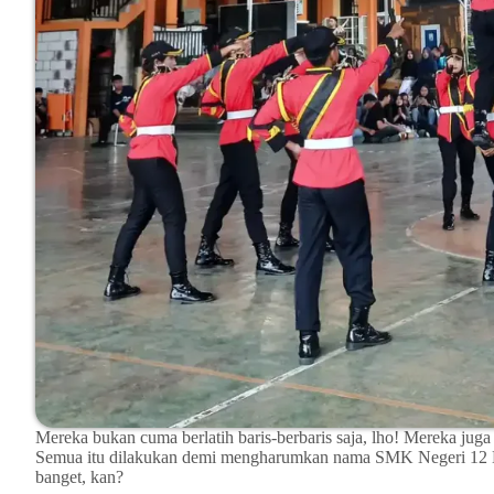
Mereka bukan cuma berlatih baris-berbaris saja, lho! Mereka jug
Semua itu dilakukan demi mengharumkan nama SMK Negeri 12 M
banget, kan?