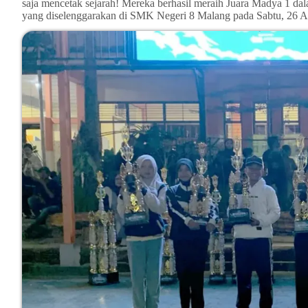
saja mencetak sejarah! Mereka berhasil meraih Juara Madya 1 
yang diselenggarakan di SMK Negeri 8 Malang pada Sabtu, 26 A