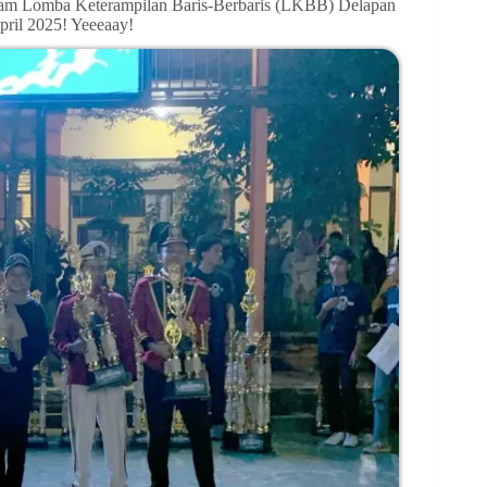
dalam Lomba Keterampilan Baris-Berbaris (LKBB) Delapan
pril 2025! Yeeeaay!