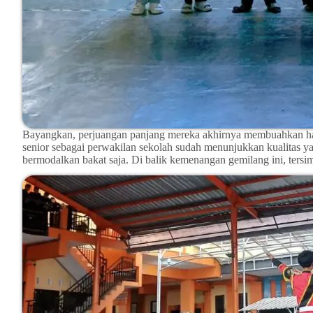
Bayangkan, perjuangan panjang mereka akhirnya membuahkan hasi
senior sebagai perwakilan sekolah sudah menunjukkan kualitas y
bermodalkan bakat saja. Di balik kemenangan gemilang ini, tersimp