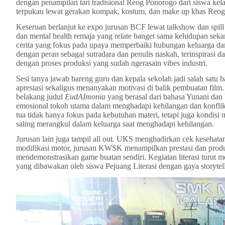
dengan penampilan tari tradisional Reog Ponorogo dari siswa kel
terpukau lewat gerakan kompak, kostum, dan make up khas Reog
Keseruan berlanjut ke expo jurusan BCF lewat talkshow dan spill
dan mental health remaja yang relate banget sama kehidupan se
cerita yang fokus pada upaya memperbaiki hubungan keluarga dan 
dengan peran sebagai sutradara dan penulis naskah, terinspirasi da
dengan proses produksi yang sudah ngerasain vibes industri.
Sesi tanya jawab bareng guru dan kepala sekolah jadi salah satu
apresiasi sekaligus menanyakan motivasi di balik pembuatan fil
belakang judul
EudAImonia
yang berasal dari bahasa Yunani da
emosional tokoh utama dalam menghadapi kehilangan dan konfli
tua tidak hanya fokus pada kebutuhan materi, tetapi juga kondis
saling merangkul dalam keluarga saat menghadapi kehilangan.
Jurusan lain juga tampil all out. UKS menghadirkan cek kesehat
modifikasi motor, jurusan KWSK menampilkan prestasi dan prod
mendemonstrasikan game buatan sendiri. Kegiatan literasi turut
yang dibawakan oleh siswa Pejuang Literasi dengan gaya storytel