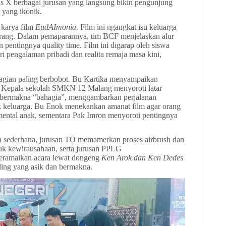
as X berbagai jurusan yang langsung bikin pengunjung
 yang ikonik.
 karya film
EudAImonia
. Film ini ngangkat isu keluarga
karang. Dalam pemaparannya, tim BCF menjelaskan alur
pentingnya quality time. Film ini digarap oleh siswa
ri pengalaman pribadi dan realita remaja masa kini,
 bagian paling berbobot. Bu Kartika menyampaikan
m. Kepala sekolah SMKN 12 Malang menyoroti latar
n bermakna “bahagia”, menggambarkan perjalanan
k keluarga. Bu Enok menekankan amanat film agar orang
i mental anak, sementara Pak Imron menyoroti pentingnya
an sederhana, jurusan TO memamerkan proses airbrush dan
uk kewirausahaan, serta jurusan PPLG
 meramaikan acara lewat dongeng
Ken Arok dan Ken Dedes
ling yang asik dan bermakna.