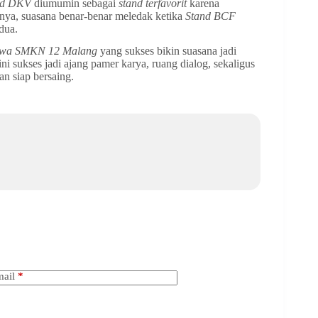
nd DKV
diumumin sebagai
stand terfavorit
karena
nya, suasana benar-benar meledak ketika
Stand BCF
dua.
siswa SMKN 12 Malang
yang sukses bikin suasana jadi
ni sukses jadi ajang pamer karya, ruang dialog, sekaligus
an siap bersaing.
ail
*