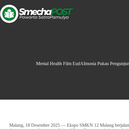
Mental Health Film EudAImonia Pukau Pengunj
Malang, 18 Desember 2025 — Ekspo SMKN 12 Malang berjalan ra