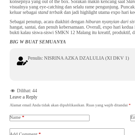
konsepnya yang out of the box. Sorakan makin kencang saat
Sta
visualnya yang eye-catching dan selalu rame pengunjung. Puncak
keluar sebagai
stand terbaik
dan jadi highlight utama expo hari ke
Sebagai penutup, acara diakhiri dengan
hiburan nyanyian dari 
hangat, santai, dan penuh kebersamaan. Overall, expo hari kedua i
bukti kalau siswa-siswi SMKN 12 Malang itu kreatif, produktif, d
BIG W BUAT SEMUANYA
Penulis: NISRINA AZKA DZALULIA (XI DKV 1)
Dilihat:
44
Leave a Reply
Alamat email Anda tidak akan dipublikasikan.
Ruas yang wajib ditandai
*
Name
*
Em
Add Comment
*