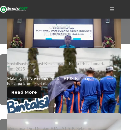
KATEGORI
PKL / Prakerin
Sosialisasi Asuransi Keselamatan Kerja PKL Januari-
Juni 2025
Malang, 25 November 2024 – BPJS Ketenagakerjaan
bersama komite sekolah…
Read More
Menempa Diri Dengan BINTALSIK Sebelum