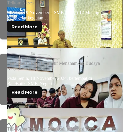
Telkom Akses
Malang, 19 November – SMK Negeri 12 Malang
menggelar kegiatan…
Read More
Pembekalan PKL Otomotif Menanamkan Budaya
Kerja Industri
Pada Senin, 18 November 2024, bertempat di
BaleBatik, SMK Negeri…
Read More
TitikKoma Tekankan Menggali Informasi Sebagai