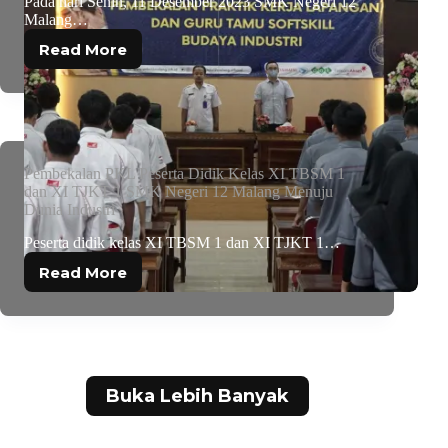
Pada hari Senin, 11 Desember 2023 SMK Negeri 12
Malang…
Read More
Pembekalan PKL Peserta Didik Kelas XI TBSM 1
dan XI TJKT 1 SMK Negeri 12 Malang Menuju
Dunia Industri
Peserta didik kelas XI TBSM 1 dan XI TJKT 1…
Read More
Buka Lebih Banyak