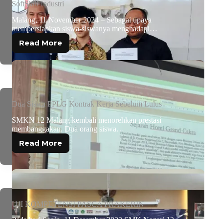
SoftSkill Industri
Malang, 11 November 2024 – Sebagai upaya
mempersiapkan siswa-siswanya menghadapi…
Read More
Dua Siswa PPLG Kontrak Kerja Sebelum Lulus
SMKN 12 Malang kembali menorehkan prestasi
membanggakan. Dua orang siswa…
Read More
UJI KOMPETENSI PASCA PRAKERIN