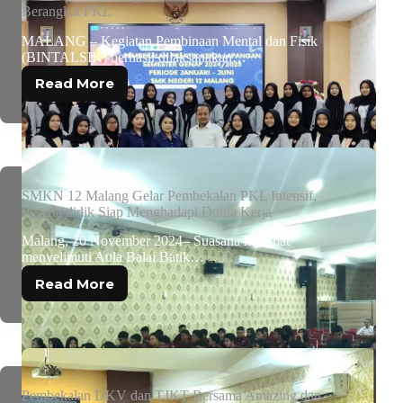
Berangkat PKL
MALANG – Kegiatan Pembinaan Mental dan Fisik
(BINTALSIK) berhasil dilaksanakan…
Read More
SMKN 12 Malang Gelar Pembekalan PKL Intensif,
Peserta didik Siap Menghadapi Dunia Kerja
Malang, 20 November 2024– Suasana khidmat
menyelimuti Aula Balai Batik…
Read More
Pembekalan DKV dan TJKT Bersama Amazing dan