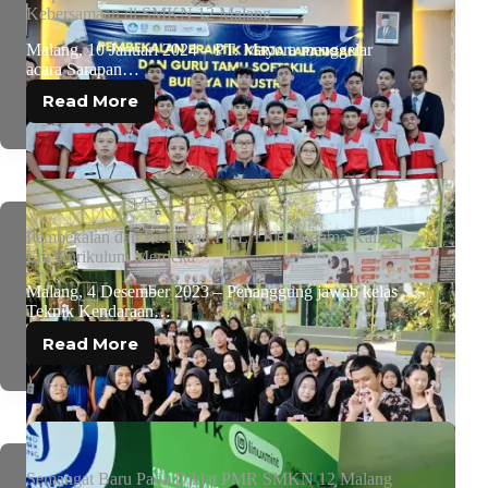
Kebersamaan di SMKN 12 Malang
Malang, 10 Januari 2024 – PT. Mayora menggelar
acara Sarapan…
Read More
Pembekalan dan Persiapan PKL TKR Pertama Kali Di
Era Kurikulum Merdeka
Malang, 4 Desember 2023 – Penanggung jawab kelas
Teknik Kendaraan…
Read More
Semangat Baru Pada Diklat PMR SMKN 12 Malang