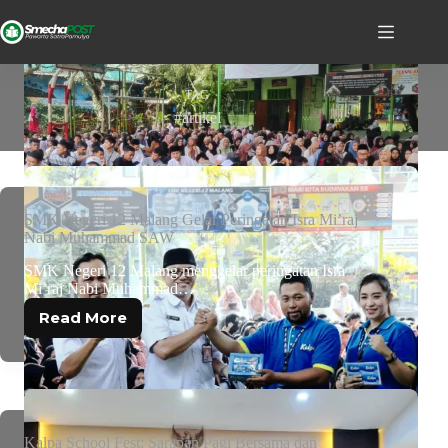
TAG
#artikel
SMK Negeri 12 Malang Gelar Peringatan Isra Mi’raj
Nabi Muhammad SAW
SMK Negeri 12 Malang menggelar peringatan Isra
Mi’raj Nabi Muhammad…
Read More
Kalpa School Fest: Sarapan Pagi Bersama dan