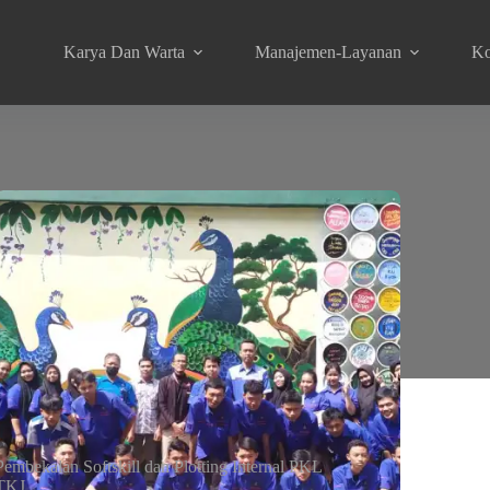
Karya Dan Warta
Manajemen-Layanan
Ko
Pembekalan Softskill dan Plotting Internal PKL
TKJ