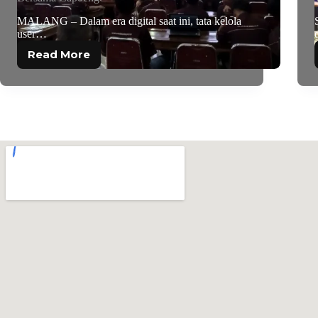
MALANG – Dalam era digital saat ini, tata kelola
user…
Read More