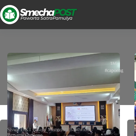
TAG
#capoeng
Siswa TJKT Belajar Mengelola Bandwidth
Bersama Capoeng