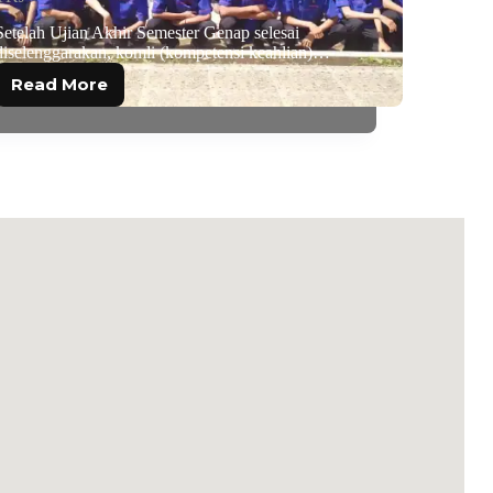
Setelah Ujian Akhir Semester Genap selesai
diselenggarakan, komli (kompetensi keahlian)…
Read More