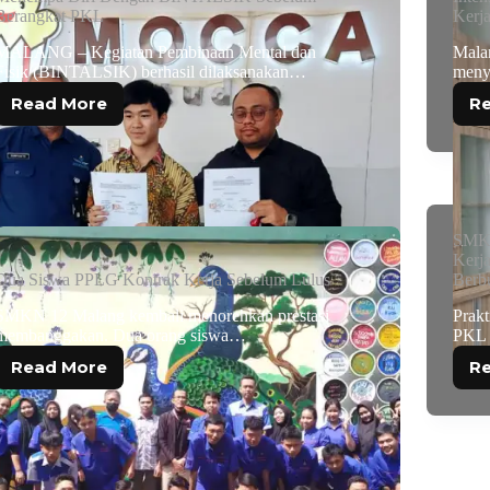
Berangkat PKL
Kerj
MALANG – Kegiatan Pembinaan Mental dan
Mala
Fisik (BINTALSIK) berhasil dilaksanakan…
meny
Read More
R
SMK 
Kerj
Dua Siswa PPLG Kontrak Kerja Sebelum Lulus
Berbu
SMKN 12 Malang kembali menorehkan prestasi
Prak
membanggakan. Dua orang siswa…
PKL 
Read More
R