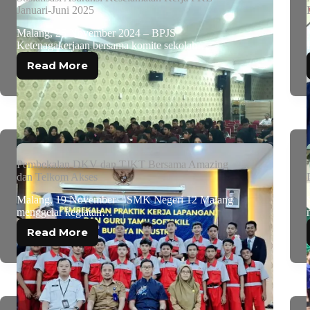
Januari-Juni 2025
Malang, 25 November 2024 – BPJS
Ketenagakerjaan bersama komite sekolah…
Read More
Pembekalan DKV dan TJKT Bersama Amazing
dan Telkom Akses
Malang, 19 November – SMK Negeri 12 Malang
menggelar kegiatan…
Read More