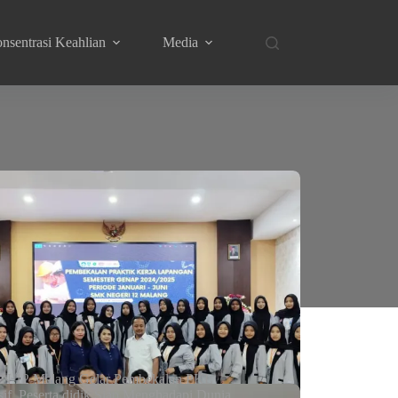
nsentrasi Keahlian
Media
 12 Malang Gelar Pembekalan PKL
sif, Peserta didik Siap Menghadapi Dunia