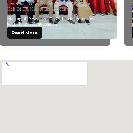
Pembekalan dan Persiapan PKL TKR Pertama
Kali Di Era Kurikulum Merdeka
Malang, 4 Desember 2023 – Penanggung jawab
kelas Teknik Kendaraan…
Read More