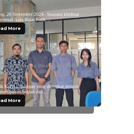
a
ng, 20 November 2024– Suasana khidmat
elimuti Aula Balai Batik…
ead More
Negeri 12 Malang: Berangkatkan Praktik
a Lapangan (PKL), Latih Peserta Didik
daya Industri
tik Kerja Lapangan yang disingkat dengan
merupakan bagian dari…
ead More