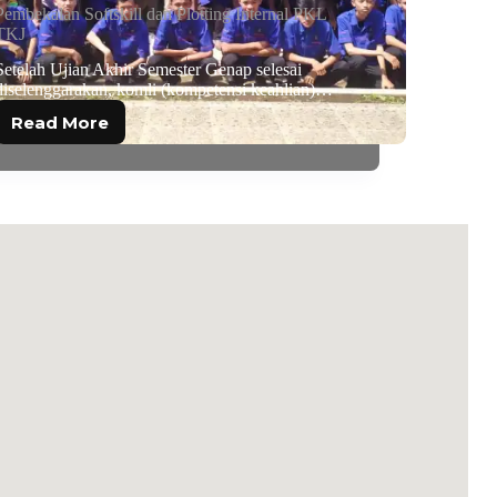
Pembekalan Softskill dan Plotting Internal PKL
TKJ
Setelah Ujian Akhir Semester Genap selesai
diselenggarakan, komli (kompetensi keahlian)…
Read More