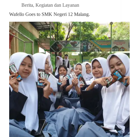
Berita
,
Kegiatan dan Layanan
Wafello Goes to SMK Negeri 12 Malang.